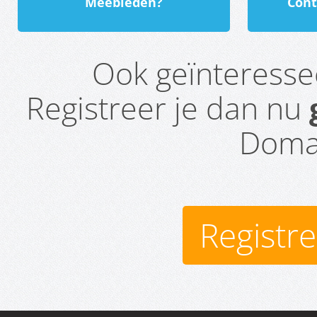
Meebieden?
Cont
Ook geïnteress
Registreer je dan nu
Domai
Registr