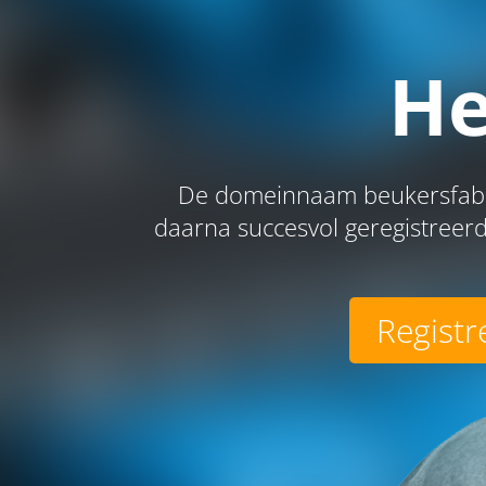
He
De domeinnaam beukersfaber
daarna succesvol geregistreerd
Registr